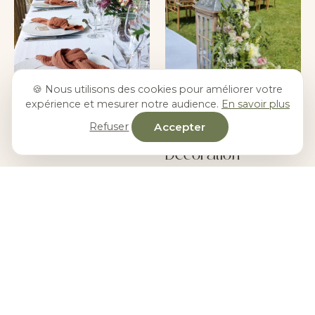
🍪 Nous utilisons des cookies pour améliorer votre
Textile
expérience et mesurer notre audience.
En savoir plus
Nappes, chemins de
Accepter
Refuser
table, housses, serviettes.
Décoration
Bougeoirs, vases, arches,
lumineux, bar à bonbons.
POURQUOI SUSIE