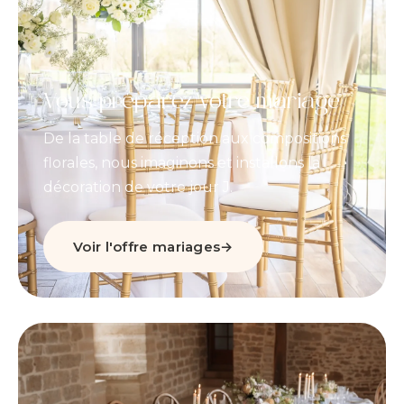
Vous préparez votre mariage
De la table de réception aux compositions
florales, nous imaginons et installons la
décoration de votre jour J.
Voir l'offre mariages
→